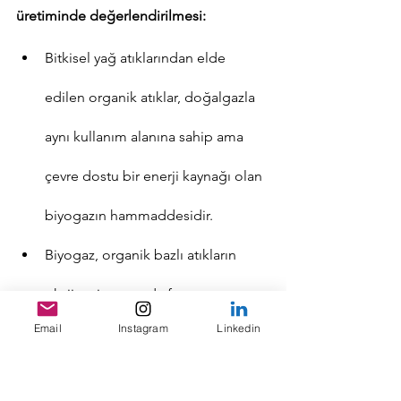
üretiminde değerlendirilmesi:
Bitkisel yağ atıklarından elde 
edilen organik atıklar, doğalgazla 
aynı kullanım alanına sahip ama 
çevre dostu bir enerji kaynağı olan 
biyogazın hammaddesidir.
Biyogaz, organik bazlı atıkların 
oksijensiz ortamda fermantasyonu 
Email
Instagram
Linkedin
sonucu ortaya çıkan ve içeriğinde 
% 60–70 metan, % 30–40 