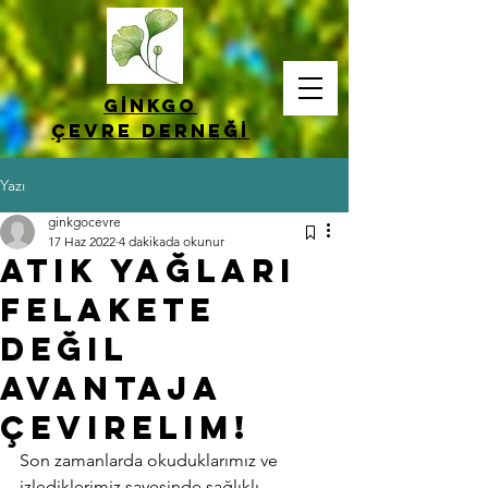
Gİnkgo
Çevre
derneğİ
Yazı
ginkgocevre
17 Haz 2022
4 dakikada okunur
Atık Yağları
Felakete
Değil
Avantaja
Çevirelim!
Son zamanlarda okuduklarımız ve 
izlediklerimiz sayesinde sağlıklı 