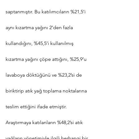
saptanmıştır. Bu katılımcıların %21,5’i 
aynı kızartma yağını 2’den fazla 
kullandığını, %45,5’i kullanılmış 
kızartma yağını çöpe attığını, %25,9’u 
lavaboya döktüğünü ve %23,2’si de 
biriktirip atık yağ toplama noktalarına 
teslim ettiğini ifade etmiştir.
Araştırmaya katılanların %48,2’si atık 
yağların yönetimiyle ilgili herhangi bir 