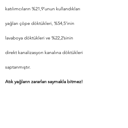
katılımcıların %21,9’unun kullandıkları 
yağları çöpe döktükleri, %54,5’inin 
lavaboya döktükleri ve %22,2’sinin 
direkt kanalizasyon kanalına döktükleri 
saptanmıştır.
Atık yağların zararları saymakla bitmez!